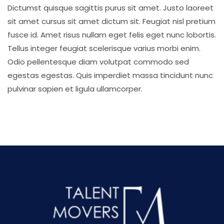
Dictumst quisque sagittis purus sit amet. Justo laoreet
sit amet cursus sit amet dictum sit. Feugiat nisl pretium
fusce id. Amet risus nullam eget felis eget nunc lobortis.
Tellus integer feugiat scelerisque varius morbi enim.
Odio pellentesque diam volutpat commodo sed
egestas egestas. Quis imperdiet massa tincidunt nunc
pulvinar sapien et ligula ullamcorper.